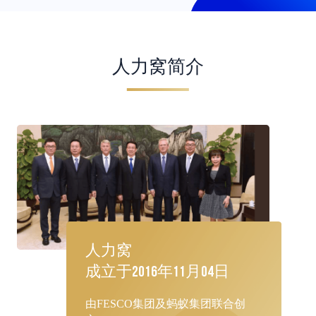
人力窝简介
人力窝
成立于
2016
年
11
月
04
日
由FESCO集团及蚂蚁集团联合创