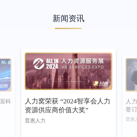
新闻资讯
人力窝荣获 “2024智享会人力
人
全国科
资源供应商价值大奖”
签
普惠
普惠人力